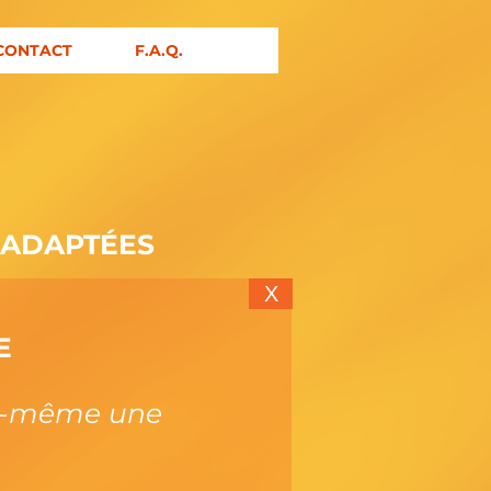
CONTACT
F.A.Q.
 ADAPTÉES
X
E
us-même une