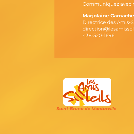
Communiquez avec nou
Marjolaine Gamache
Directrice des Amis-So
direction@lesamissole
438-520-1696
Saint-Bruno de Montarville