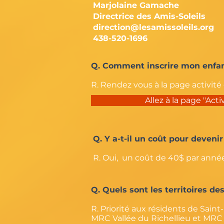
Marjolaine Gamache
Directrice des Amis-Soleils
direction@lesamissoleils.org
438-520-1696
Q. Comment inscrire mon enfant
R. Rendez vous à la page activité 
Allez à la page "Acti
Q. Y a-t-il un coût pour deven
R. Oui, un coût de 40$ par année 
Q. Quels sont les territoires de
R. Priorité aux résidents de Sain
MRC Vallée du Richellieu et MRC M