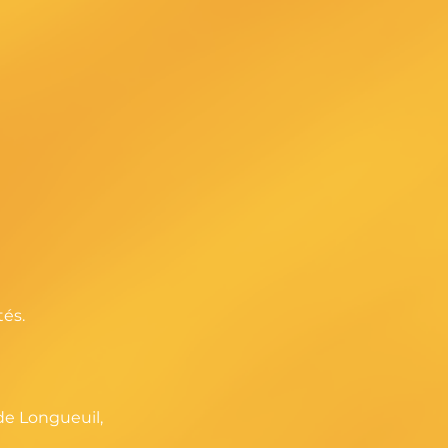
tés.
 de Longueuil,