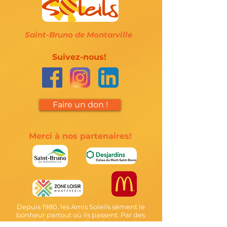
Saint-Bruno de Montarville
Suivez-nous!
Faire un don !
Merci à nos partenaires!
Depuis 1980, les Amis Soleils sèment le
bonheur partout où ils passent. Par des
moyens ludiques, nous divertissons les jeunes